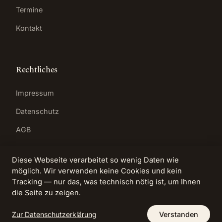
Termine
Kontakt
Rechtliches
Impressum
Datenschutz
AGB
Diese Webseite verarbeitet so wenig Daten wie
möglich. Wir verwenden keine Cookies und kein
Tracking — nur das, was technisch nötig ist, um Ihnen
© 2026 Anita Heyer · Kompetenzzentrum für
die Seite zu zeigen.
lösungsfokussierte Prozesse
Bad Homburg vor der Höhe
Zur Datenschutzerklärung
Verstanden