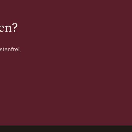
en?
stenfrei,