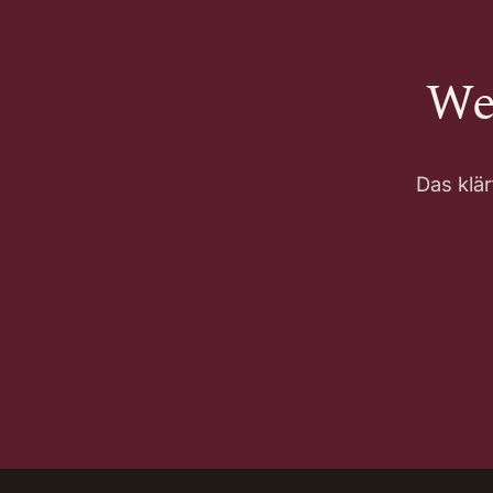
We
Das klär