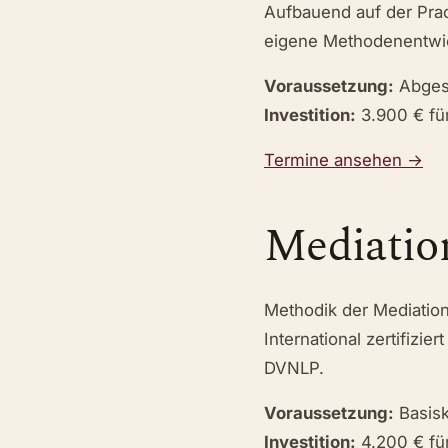
Aufbauend auf der Pract
eigene Methodenentwic
Voraussetzung:
Abgesc
Investition:
3.900 € für
Termine ansehen →
Mediatio
Methodik der Mediation 
International zertifizi
DVNLP.
Voraussetzung:
Basisk
Investition:
4.200 € für